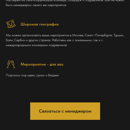
Мы берём на себя координацию команды, площадок и подрядчиков. Вам не нужно
быть менеджером своего же мероприятия
Широкая география
Мы можем организовать ваше мероприятие в Москве, Санкт-Петербурге, Турции,
Бали, Сербии и других странах. Работаем как с локальными, так и с
международными командами подрядчиков
Мероприятие - для вас
Подгоним под идею, сроки и бюджет
Связаться с менеджером